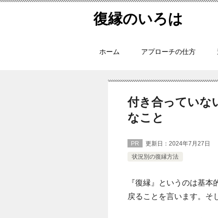
復縁のいろは
ホーム
アプローチの仕方
付き合っていな
なこと
PR
更新日：
2024年7月27日
状況別の復縁方法
『復縁』というのは基本
戻ることを言います。そ